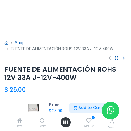
Shop
FUENTE DE ALIMENTACIÓN ROHS 12V 33A J-12V-400W
FUENTE DE ALIMENTACIÓN ROHS
12V 33A J-12V-400W
$
25.00
Price:
Add to Cart
Add to Cart
$
25.00
0
Agregar a la lista de deseos
Home
Search
Wishlist
Account