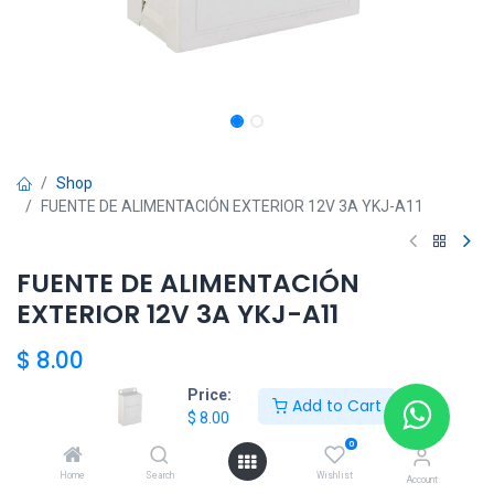
Shop
FUENTE DE ALIMENTACIÓN EXTERIOR 12V 3A YKJ-A11
FUENTE DE ALIMENTACIÓN
EXTERIOR 12V 3A YKJ-A11
$
8.00
Price:
Add to Cart
$
8.00
Add to Cart
0
Home
Search
Wishlist
Agregar a la lista de deseos
Account