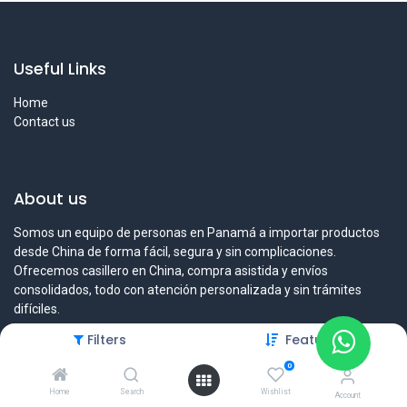
Useful Links
Home
Contact us
About us
Somos un equipo de personas en Panamá a importar productos
desde China de forma fácil, segura y sin complicaciones.
Ofrecemos casillero en China, compra asistida y envíos
consolidados, todo con atención personalizada y sin trámites
difíciles.
Filters
Featured
0
Contact us
Home
Search
Wishlist
Account