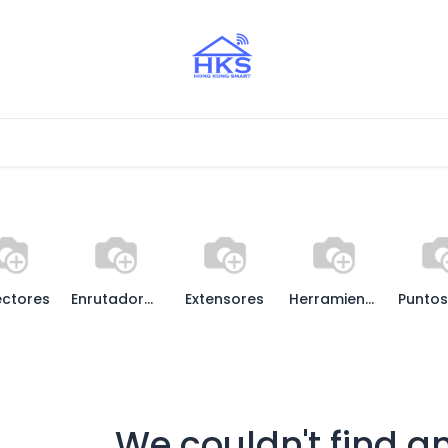
Aliados
ctores
Enrutadores / Routers
Extensores
Herramientas
We couldn't find a