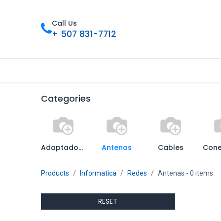
Call Us
+ 507 831-7712
首页
Tienda
联系我们
Nuestros 
Categories
Adaptadores de Red
Antenas
Cables
Cone
Products
Informatica
Redes
Antenas
- 0 items
RESET