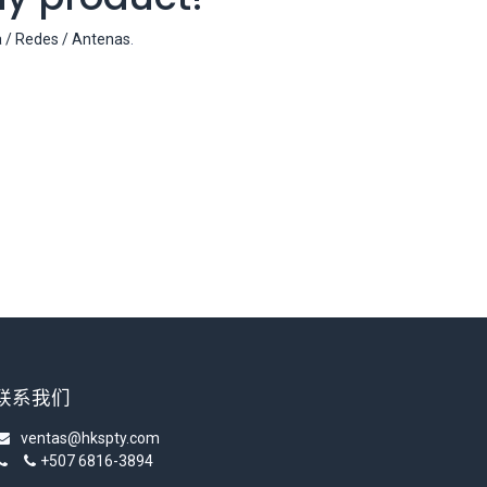
a / Redes / Antenas
.
联系我们
ventas@hkspty.com
+507 6816-3894