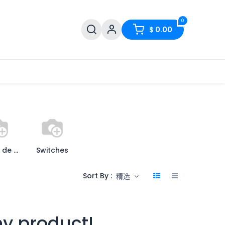
0
$
0.00
Puntos de Acceso
Switches
Sort By :
精选
ny product!