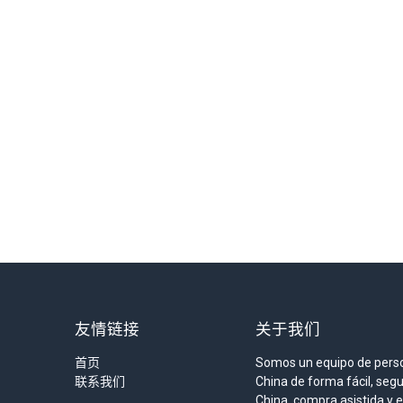
友情链接
关于我们
首页
Somos un equipo de pers
联系我们
China de forma fácil, seg
China, compra asistida y 